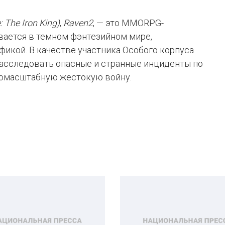
: The Iron King)
,
Raven2
, — это MMORPG-
вается в темном фэнтезийном мире,
икой. В качестве участника Особого корпуса
расследовать опасные и странные инциденты по
номасштабную жестокую войну.