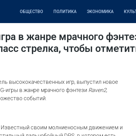
ОБЩЕСТВО
ПОЛИТИКА
ЭКОНОМИКА
КУЛЬ
НАУКА
СПОРТ
IT
ра в жанре мрачного фэнтез
асс стрелка, чтобы отметит
тель высококачественных игр, выпустил новое
G-игры в жанре мрачного фэнтези
Raven2
,
ножество событий.
. Известный своим молниеносным движением и
 стильный дальнобойный DPS, в котором есть