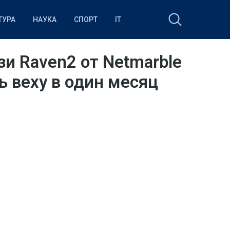
ТУРА
НАУКА
СПОРТ
IT
и Raven2 от Netmarble
ь веху в один месяц