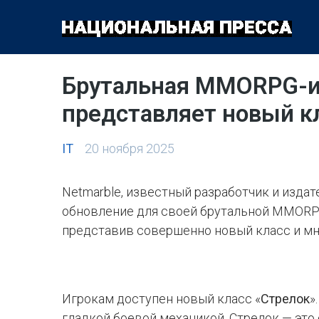
ОБЩЕСТВО
ПОЛИТИКА
ЭКОНОМИКА
КУЛЬТУРА
Брутальная MMORPG-иг
представляет новый кл
IT
20 ноября 2025
Netmarble, известный разработчик и изда
обновление для своей брутальной MMORP
представив совершенно новый класс и м
Игрокам доступен новый класс «
Стрелок
»
гладкой боевой механикой, Стрелок — это