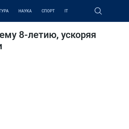
ТУРА
НАУКА
СПОРТ
IT
воему 8-летию, ускоряя
и