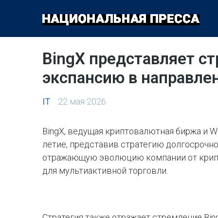
ОБЩЕСТВО
ПОЛИТИКА
ЭКОНОМИКА
КУЛЬТУРА
BingX представляет стр
экспансию в направле
IT
22 мая 2026
BingX, ведущая криптовалютная биржа и W
летие, представив стратегию долгосрочного 
отражающую эволюцию компании от крип
для мультиактивной торговли.
Стратегия также отражает стремление Bin