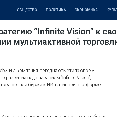
ОБЩЕСТВО
ПОЛИТИКА
ЭКОНОМИКА
КУЛЬ
НАУКА
СПОРТ
IT
атегию “Infinite Vision” к с
нии мультиактивной торговл
eb3-ИИ компания, сегодня отметила своё 8-
развития под названием “Infinite Vision”,
товалютной биржи к ИИ-нативной платформе
gX выйти за рамки криптовалют и создать более