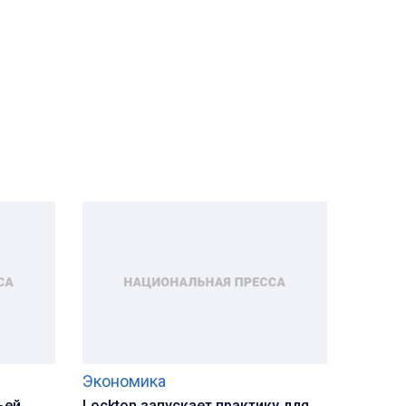
Экономика
ьей
Lockton запускает практику для