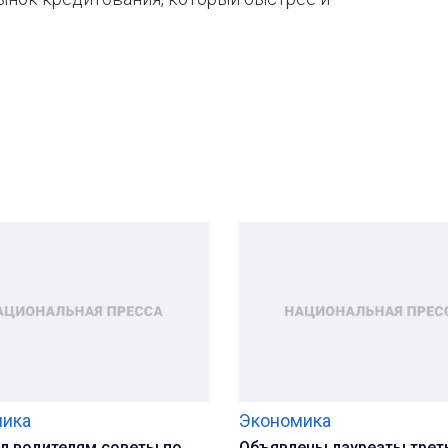
мика
Экономика
дал водителям советы по
Объявлены лауреаты трет