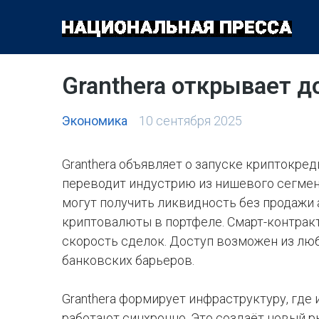
ОБЩЕСТВО
ПОЛИТИКА
ЭКОНОМИКА
КУЛЬТУРА
Granthera открывает д
Экономика
10 сентября 2025
Granthera объявляет о запуске криптокред
переводит индустрию из нишевого сегмен
могут получить ликвидность без продажи а
криптовалюты в портфеле. Смарт-контрак
скорость сделок. Доступ возможен из лю
банковских барьеров.
Granthera формирует инфраструктуру, где
работают синхронно. Это создаёт новый р