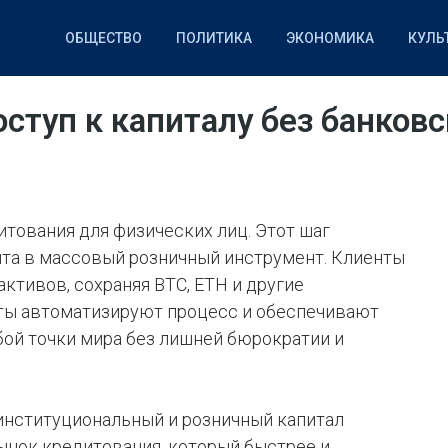
ОБЩЕСТВО
ПОЛИТИКА
ЭКОНОМИКА
КУЛЬ
НАУКА
СПОРТ
IT
оступ к капиталу без банков
итования для физических лиц. Этот шаг
та в массовый розничный инструмент. Клиенты
ктивов, сохраняя BTC, ETH и другие
ты автоматизируют процесс и обеспечивают
бой точки мира без лишней бюрократии и
 институциональный и розничный капитал
ынок кредитования, который быстрее и