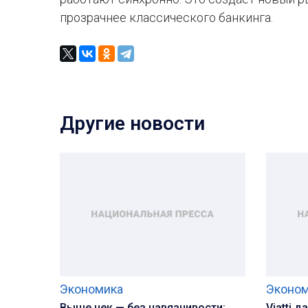
прозрачнее классического банкинга.
Другие новости
Экономика
Эконо
Выше чек — без навязчивости:
Viatti 